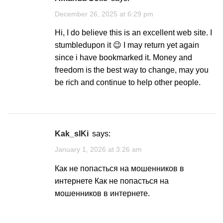
December 26, 2025 at 6:29 pm
Hi, I do believe this is an excellent web site. I
stumbledupon it 😉 I may return yet again
since i have bookmarked it. Money and
freedom is the best way to change, may you
be rich and continue to help other people.
kak_slKi
says:
January 1, 2026 at 3:26 am
Как не попасться на мошенников в
интернете
Как не попасться на
мошенников в интернете
.