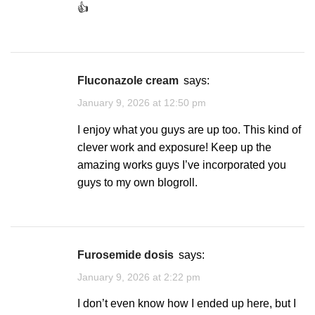
👍
fluconazole cream
says:
January 9, 2026 at 12:50 pm
I enjoy what you guys are up too. This kind of
clever work and exposure! Keep up the
amazing works guys I’ve incorporated you
guys to my own blogroll.
furosemide dosis
says:
January 9, 2026 at 2:22 pm
I don’t even know how I ended up here, but I