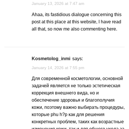
January 13, 2026 at 7:47 am
Ahaa, its fastidious dialogue concerning this
post at this place at this website, I have read
all that, so now me also commenting here.
kosmetolog_inmi
says:
January 14, 2026 at 7:55 pm
Для современной
косметологии
, основной
задачей является не только эстетическая
коррекция внешнего вида, но и
обеспечение здоровья и благополучия
кожи, поэтому важно выбирать процедуры,
которые phu h?p как для решения
конкретных проблем, таких как возрастные
изменения кожи, так и для общего ухода за