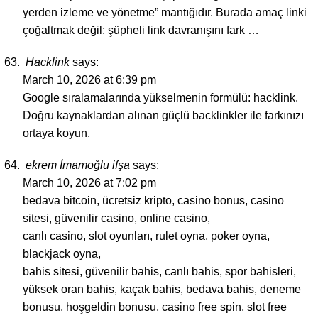
yerden izleme ve yönetme” mantığıdır. Burada amaç linki
çoğaltmak değil; şüpheli link davranışını fark …
Hacklink
says:
March 10, 2026 at 6:39 pm
Google sıralamalarında yükselmenin formülü: hacklink.
Doğru kaynaklardan alınan güçlü backlinkler ile farkınızı
ortaya koyun.
ekrem İmamoğlu ifşa
says:
March 10, 2026 at 7:02 pm
bedava bitcoin, ücretsiz kripto, casino bonus, casino
sitesi, güvenilir casino, online casino,
canlı casino, slot oyunları, rulet oyna, poker oyna,
blackjack oyna,
bahis sitesi, güvenilir bahis, canlı bahis, spor bahisleri,
yüksek oran bahis, kaçak bahis, bedava bahis, deneme
bonusu, hoşgeldin bonusu, casino free spin, slot free