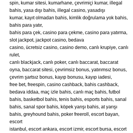
spin, kumar sitesi, kumarhane, çevrimiçi kumar, illegal
bahis, yasa dışı bahis, illegal casino, yasadışı
kumar, kayıt olmadan bahis, kimlik doğrulama yok bahis,
bahis para yatır,
bahis para çek, casino para çekme, casino para yatırma,
slot jackpot, jackpot casino, bedava
casino, ücretsiz casino, casino demo, canlı krupiye, canlı
rulet,
canlı blackjack, canlı poker, canlı baccarat, baccarat
oyna, baccarat sitesi, çevrimsiz bonus, yatırımsız bonus,
çevrim şartsız bonus, kayıp bonusu, kayıp iadesi,
free bet, freespin, casino cashback, bahis cashback,
bedava iddaa, maç izle bahis, canlı maç bahis, futbol
bahis, basketbol bahis, tenis bahis, esports bahis, sanal
bahis, sanal spor bahis, köpek yarışı bahis, at yarışı
bahis, greyhound bahis, poker freeroll, escort bayan,
escort
istanbul, escort ankara, escort izmir, escort bursa, escort