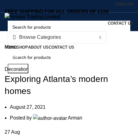
ENGLISH
FREE SHIPPING FOR ALL ORDERS OF £150
CONTACT US
FREE SHIPPING FOR ALL ORDERS OF £150
Browse Categories
Search
Menu
HOME
SHOP
ABOUT US
CONTACT US
Blog
Search
Decoration
Exploring Atlanta’s modern
homes
August 27, 2021
Posted by
Arman
27
Aug